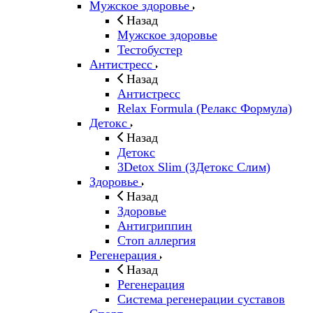
Мужское здоровье
Назад
Мужское здоровье
Тестобустер
Антистресс
Назад
Антистресс
Relax Formula (Релакс Формула)
Детокс
Назад
Детокс
3Detox Slim (3Детокс Слим)
Здоровье
Назад
Здоровье
Антигриппин
Стоп аллергия
Регенерация
Назад
Регенерация
Система регенерации суставов