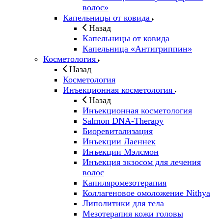
волос»
Капельницы от ковида
Назад
Капельницы от ковида
Капельница «Антигриппин»
Косметология
Назад
Косметология
Инъекционная косметология
Назад
Инъекционная косметология
Salmon DNA-Therapy
Биоревитализация
Инъекции Лаеннек
Инъекции Мэлсмон
Инъекция экзосом для лечения
волос
Капиляромезотерапия
Коллагеновое омоложение Nithya
Липолитики для тела
Мезотерапия кожи головы