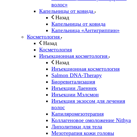
волос»
Капельницы от ковида
Назад
Капельницы от ковида
Капельница «Антигриппин»
Косметология
Назад
Косметология
Инъекционная косметология
Назад
Инъекционная косметология
Salmon DNA-Therapy
Биоревитализация
Инъекции Лаеннек
Инъекции Мэлсмон
Инъекция экзосом для лечения
волос
Капиляромезотерапия
Коллагеновое омоложение Nithya
Липолитики для тела
Мезотерапия кожи головы