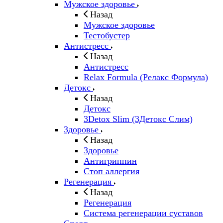
Мужское здоровье
Назад
Мужское здоровье
Тестобустер
Антистресс
Назад
Антистресс
Relax Formula (Релакс Формула)
Детокс
Назад
Детокс
3Detox Slim (3Детокс Слим)
Здоровье
Назад
Здоровье
Антигриппин
Стоп аллергия
Регенерация
Назад
Регенерация
Система регенерации суставов